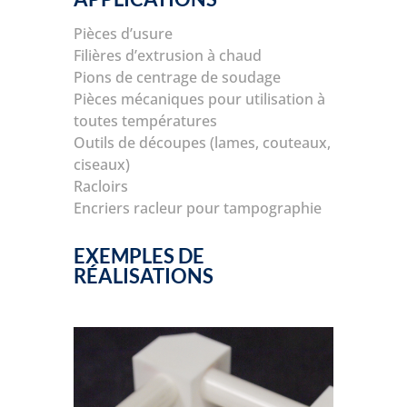
Pièces d’usure
Filières d’extrusion à chaud
Pions de centrage de soudage
Pièces mécaniques pour utilisation à
toutes températures
Outils de découpes (lames, couteaux,
ciseaux)
Racloirs
Encriers racleur pour tampographie
EXEMPLES DE
RÉALISATIONS