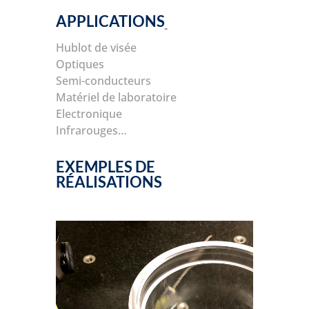
APPLICATIONS
Hublot de visée
Optiques
Semi-conducteurs
Matériel de laboratoire
Electronique
Infrarouges…
EXEMPLES DE
RÉALISATIONS