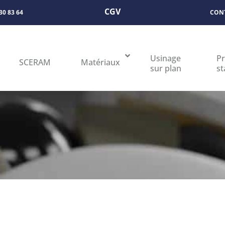
CGV
 30 83 64
CON
Usinage
Pr
SCERAM
Matériaux
sur plan
st