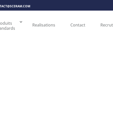
TACT@SCERAM.COM
oduits
Realisations
Contact
Recru
andards